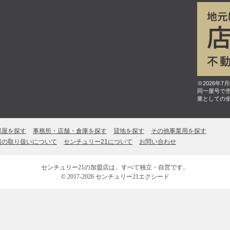
※2026年
同一屋号で
業としての
部屋を探す
事務所・店舗・倉庫を探す
貸地を探す
その他事業用を探す
報の取り扱いについて
センチュリー21について
お問い合わせ
センチュリー21の加盟店は、すべて独立・自営です。
© 2017-2026 センチュリー21エクシード