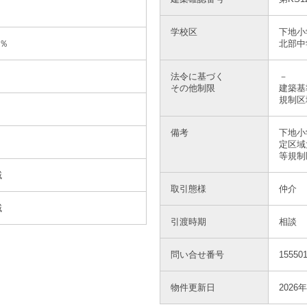
学校区
下地小
0％
北部中
法令に基づく
－
その他制限
建築基
規制区
備考
下地小
定区域
等規制
域
取引態様
仲介
域
引渡時期
相談
問い合せ番号
155501
物件更新日
2026