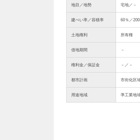
地目／地勢
宅地／－
建ぺい率／容積率
60％／20
土地権利
所有権
借地期間
－
権利金／保証金
－／－
都市計画
市街化区
用途地域
準工業地