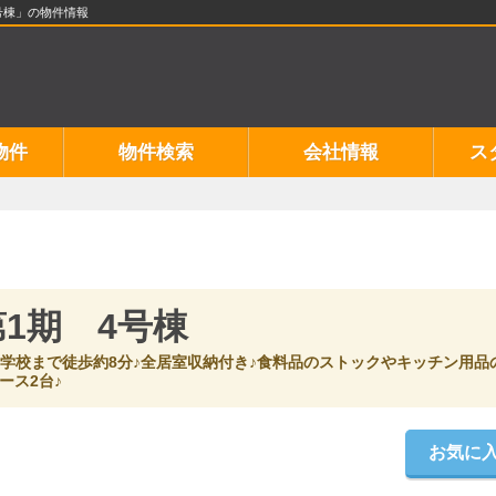
号棟」の物件情報
物件
物件検索
会社情報
ス
1期 4号棟
学校まで徒歩約8分♪全居室収納付き♪食料品のストックやキッチン用品
ース2台♪
お気に