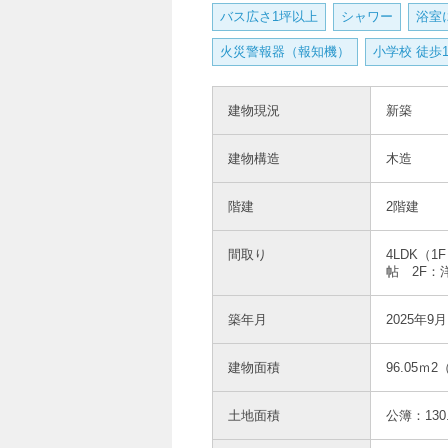
バス広さ1坪以上
シャワー
浴室
火災警報器（報知機）
小学校 徒歩
建物現況
新築
建物構造
木造
階建
2階建
間取り
4LDK（1
帖 2F：洋
築年月
2025年9月
建物面積
96.05ｍ2
土地面積
公簿：130