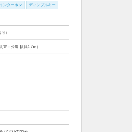
Vインターホン
ディンプルキー
台可）
北東：公道 幅員4.7ｍ）
5-0420-52133号