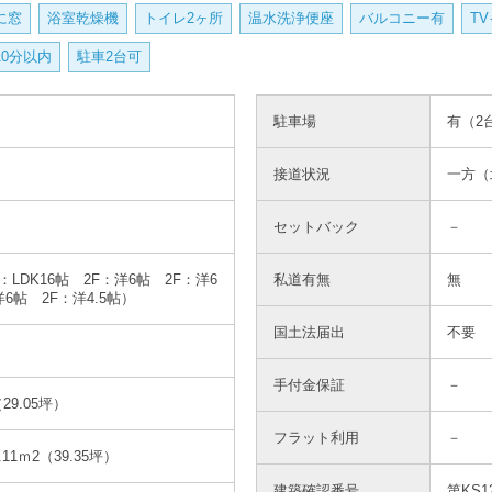
に窓
浴室乾燥機
トイレ2ヶ所
温水洗浄便座
バルコニー有
T
10分以内
駐車2台可
駐車場
有（2
接道状況
一方（
セットバック
－
F：LDK16帖 2F：洋6帖 2F：洋6
私道有無
無
6帖 2F：洋4.5帖）
国土法届出
不要
手付金保証
－
（29.05坪）
フラット利用
－
.11ｍ
2
（39.35坪）
建築確認番号
第KS12