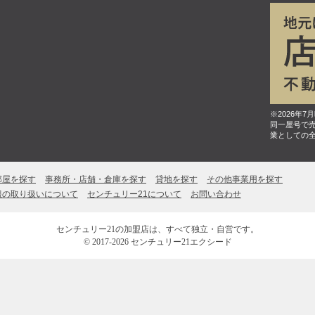
※2026年
同一屋号で
業としての
部屋を探す
事務所・店舗・倉庫を探す
貸地を探す
その他事業用を探す
報の取り扱いについて
センチュリー21について
お問い合わせ
センチュリー21の加盟店は、すべて独立・自営です。
© 2017-2026 センチュリー21エクシード