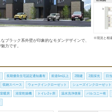
※現況と相
ュなブラック系外壁が印象的なモダンデザインで、
が魅力です。
）
長期優良住宅認定通知書有
前道6m以上
2階建
2面採光
日
収納スペース
ウォークインクローゼット
シューズインクローゼット
室暖房
浴室乾燥機
トイレ2ヶ所
温水洗浄便座
バルコニー有
可