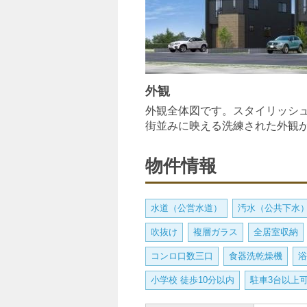
外観
外観全体図です。スタイリッシ
街並みに映える洗練された外観
物件情報
水道（公営水道）
汚水（公共下水
吹抜け
複層ガラス
全居室収納
コンロ口数三口
食器洗乾燥機
浴
小学校 徒歩10分以内
駐車3台以上