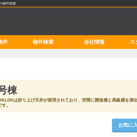
の物件情報
物件
物件検索
会社情報
ス
号棟
DKLDKは折り上げ天井が採用されており、空間に開放感と高級感を演
です。
お気に