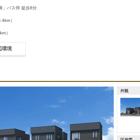
崎」バス停 徒歩8分
4km）
km）
辺環境
外観
区画図