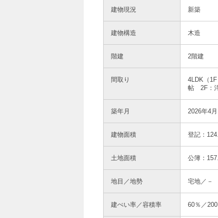
建物現況
新築
建物構造
木造
階建
2階建
間取り
4LDK（1
帖 2F：洋
築年月
2026年4月
建物面積
登記：124
土地面積
公簿：157
地目／地勢
宅地／－
建ぺい率／容積率
60％／20