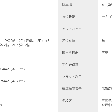
駐車場
有（3
接道状況
一方（
セットバック
－
F：LDK20帖 2F：洋6帖 2F：洋6
私道有無
無
5.2帖 2F：洋5.2帖）
国土法届出
不要
手付金保証
－
.04ｍ2（37.52坪）
フラット利用
－
.75ｍ
2
（47.71坪）
建築確認番号
第R07
学校区
三蔵子
0％
金屋中