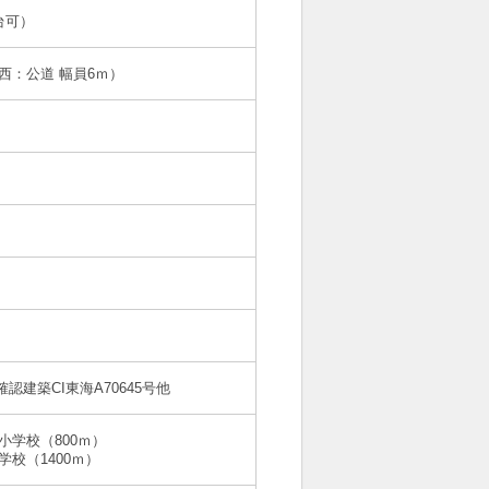
台可）
西：公道 幅員6ｍ）
確認建築CI東海A70645号他
小学校（800ｍ）
学校（1400ｍ）