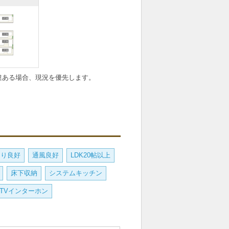
違ある場合、現況を優先します。
当り良好
通風良好
LDK20帖以上
床下収納
システムキッチン
TVインターホン