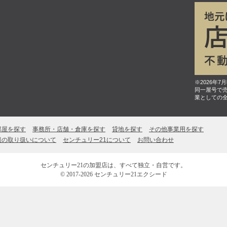
※2026年
同一屋号で
業としての
部屋を探す
事務所・店舗・倉庫を探す
貸地を探す
その他事業用を探す
報の取り扱いについて
センチュリー21について
お問い合わせ
センチュリー21の加盟店は、すべて独立・自営です。
© 2017-2026 センチュリー21エクシード